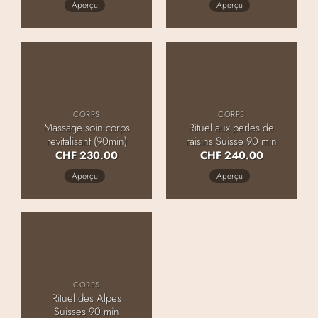
Aperçu
Aperçu
CORPS
CORPS
Massage soin corps
Rituel aux perles de
revitalisant (90min)
raisins Suisse 90 min
CHF
230.00
CHF
240.00
Aperçu
Aperçu
CORPS
Rituel des Alpes
Suisses 90 min