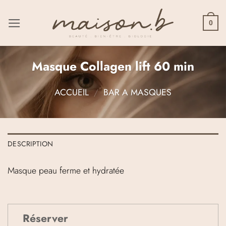
Passer
au
0
contenu
Masque Collagen lift 60 min
ACCUEIL
/
BAR A MASQUES
DESCRIPTION
Masque peau ferme et hydratée
Réserver