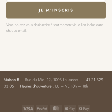
Vous pouvez vous désinscrire à tout moment via le lien inclus dans
chaque email.
Maison B
· Rue du Midi 12, 1003 Lausanne ·
+41 21 329
03 05
·
Heures d'ouverture
: LU – VE 10h – 18h
Visa
PayPal
MasterCard
Apple
Google