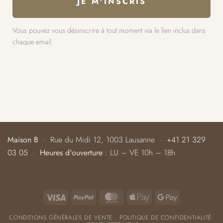
Vous pouvez vous désinscrire à tout moment via le lien inclus dans
chaque email.
Maison B
· Rue du Midi 12, 1003 Lausanne ·
+41 21 329
03 05
·
Heures d'ouverture
: LU – VE 10h – 18h
Visa
PayPal
MasterCard
Apple
Google
Pay
Pay
CONDITIONS GÉNÉRALES DE VENTE
POLITIQUE DE CONFIDENTIALITÉ