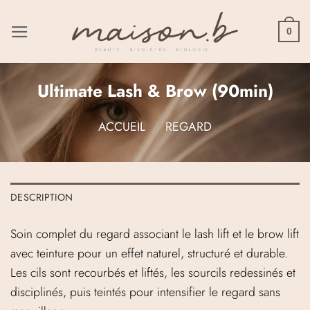
Passer
au
0
contenu
Ultimate Lash & Brow (90min)
ACCUEIL
/
REGARD
DESCRIPTION
Soin complet du regard associant le lash lift et le brow lift
avec teinture pour un effet naturel, structuré et durable.
Les cils sont recourbés et liftés, les sourcils redessinés et
disciplinés, puis teintés pour intensifier le regard sans