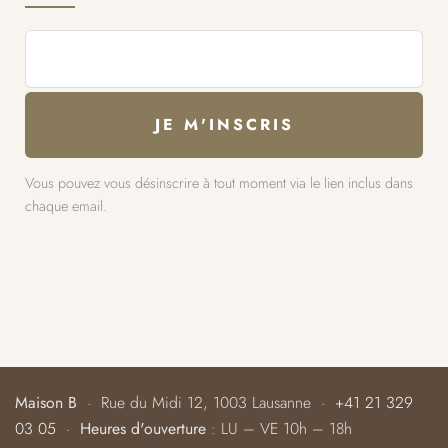
Vous pouvez vous désinscrire à tout moment via le lien inclus dans
chaque email.
Maison B
· Rue du Midi 12, 1003 Lausanne ·
+41 21 329
03 05
·
Heures d'ouverture
: LU – VE 10h – 18h