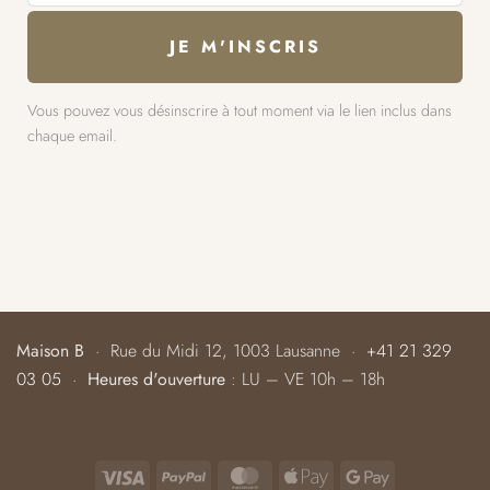
Vous pouvez vous désinscrire à tout moment via le lien inclus dans
chaque email.
Maison B
· Rue du Midi 12, 1003 Lausanne ·
+41 21 329
03 05
·
Heures d'ouverture
: LU – VE 10h – 18h
Visa
PayPal
MasterCard
Apple
Google