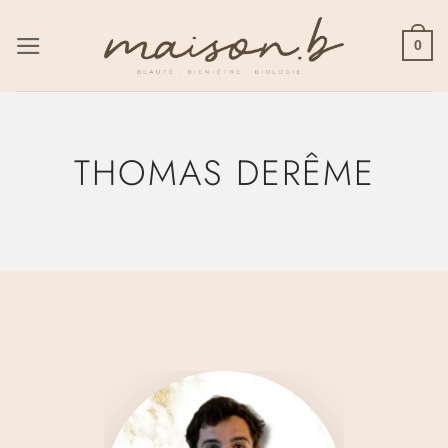
Passer
au
0
contenu
THOMAS DERÊME